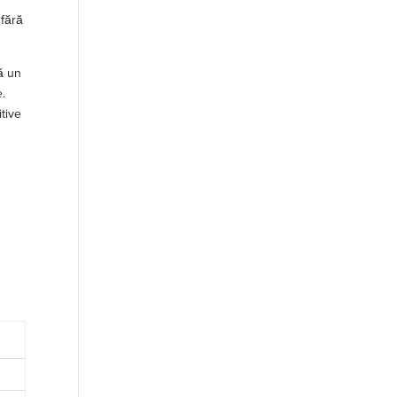
 fără
tă un
e.
itive