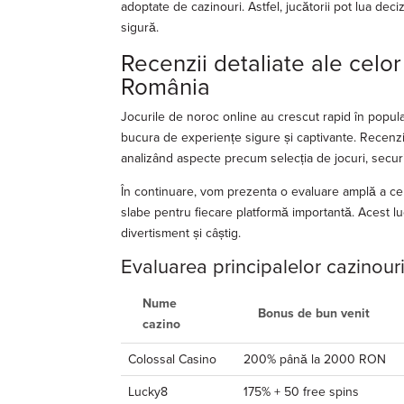
adoptate de cazinouri. Astfel, jucătorii pot lua de
sigură.
Recenzii detaliate ale celo
România
Jocurile de noroc online au crescut rapid în popula
bucura de experiențe sigure și captivante. Recenziile
analizând aspecte precum selecția de jocuri, securita
În continuare, vom prezenta o evaluare amplă a cel
slabe pentru fiecare platformă importantă. Acest luc
divertisment și câștig.
Evaluarea principalelor cazinour
Nume
Bonus de bun venit
cazino
Colossal Casino
200% până la 2000 RON
Lucky8
175% + 50 free spins