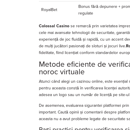
Bonus fără depunere + prom
RoyalBet
regulate
Colossal Casino
se remarcă prin varietatea impres
cele mai avansate tehnologii de securitate, garantân
experiență de joc fluidă și rapidă, cu un accent deo
de mulți jucători pasionați de sloturi și jocuri live.
R
fidelitate, fiind licențiat conform standardelor eur
Metode eficiente de verifica
noroc virtuale
Atunci când alegi un cazinou online, este esențial 
pentru aceasta constă în verificarea licenței autori
adesea un logo sau un număr de licență pe site-ul lor,
De asemenea, evaluarea sigurantei platformei prin a
important. Caută opinii și comentarii despre platfo
aceasta nu a avut probleme legate de securitate sau
Pași practici pentru verificarea si