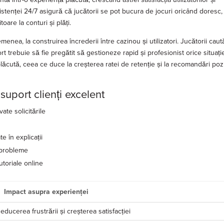
 asistenței 24/7 asigură că jucătorii se pot bucura de jocuri oricând doresc,
oare la conturi și plăți.
enea, la construirea încrederii între cazinou și utilizatori. Jucătorii cau
t trebuie să fie pregătit să gestioneze rapid și profesionist orice situați
plăcută, ceea ce duce la creșterea ratei de retenție și la recomandări poz
 suport clienți excelent
ate solicitările
te în explicații
 probleme
utoriale online
Impact asupra experienței
educerea frustrării și creșterea satisfacției