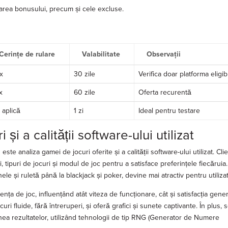
lizarea bonusului, precum și cele excluse.
Cerințe de rulare
Valabilitate
Observații
x
30 zile
Verifica doar platforma eligib
x
60 zile
Oferta recurentă
 aplică
1 zi
Ideal pentru testare
 și a calității software-ului utilizat
te analiza gamei de jocuri oferite și a calității software-ului utilizat. Clie
, tipuri de jocuri și modul de joc pentru a satisface preferințele fiecăruia.
ele și ruletă până la blackjack și poker, devine mai atractiv pentru utilizat
iența de joc, influențând atât viteza de funcționare, cât și satisfacția gener
uri fluide, fără întreruperi, și oferă grafici și sunete captivante. În plus, s
inea rezultatelor, utilizând tehnologii de tip RNG (Generator de Numere