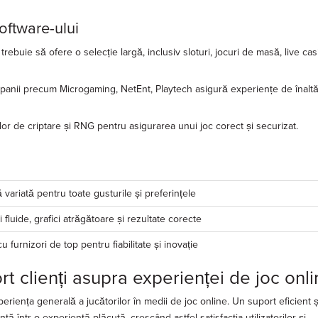
software-ului
trebuie să ofere o selecție largă, inclusiv sloturi, jocuri de masă, live ca
panii precum Microgaming, NetEnt, Playtech asigură experiențe de înalt
ilor de criptare și RNG pentru asigurarea unui joc corect și securizat.
variată pentru toate gusturile și preferințele
 fluide, grafici atrăgătoare și rezultate corecte
u furnizori de top pentru fiabilitate și inovație
rt clienți asupra experienței de joc onl
xperiența generală a jucătorilor în medii de joc online. Un suport eficient ș
tă într-o experiență plăcută, crescând astfel satisfacția utilizatorilor și