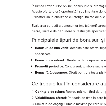
În lumea cazinourilor online, bonusurile și promoții
Aceste oferte oferă oportunități suplimentare de jo
utilizatorii să le analizeze cu atenție înainte de a l
Evaluarea corectă a bonusurilor implică verificarea t
rulare, limitele de depunere și restricțiile specifice 
Principalele tipuri de bonusuri și
Bonusuri de bun venit
: Aceasta este oferta iniț
specificată.
Bonusuri de reload
: Oferite pentru depunerile u
Promoții periodice
: Concursuri, tombole sau e
Bonus fără depunere
: Oferit pentru a testa plat
Ce trebuie luat în considerare at
Cerințele de rulare
: Reprezintă numărul de ori p
Valabilitatea ofertei
: Perioada de timp în care bo
Limitele de câștig
: Sumele maxime pe care le po