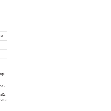
ilă
nții
ori.
ală.
oftul