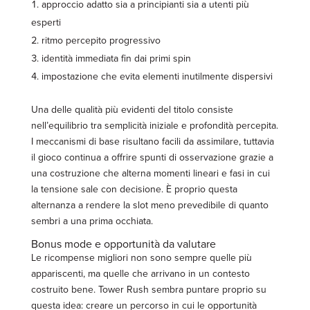
approccio adatto sia a principianti sia a utenti più
esperti
ritmo percepito progressivo
identità immediata fin dai primi spin
impostazione che evita elementi inutilmente dispersivi
Una delle qualità più evidenti del titolo consiste
nell’equilibrio tra semplicità iniziale e profondità percepita.
I meccanismi di base risultano facili da assimilare, tuttavia
il gioco continua a offrire spunti di osservazione grazie a
una costruzione che alterna momenti lineari e fasi in cui
la tensione sale con decisione. È proprio questa
alternanza a rendere la slot meno prevedibile di quanto
sembri a una prima occhiata.
Bonus mode e opportunità da valutare
Le ricompense migliori non sono sempre quelle più
appariscenti, ma quelle che arrivano in un contesto
costruito bene. Tower Rush sembra puntare proprio su
questa idea: creare un percorso in cui le opportunità